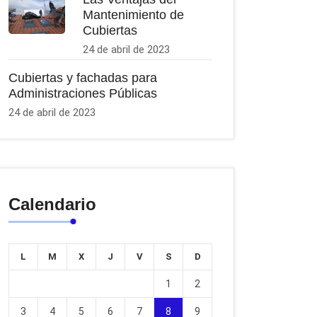
Mantenimiento de
Cubiertas
24 de abril de 2023
Cubiertas y fachadas para
Administraciones Públicas
24 de abril de 2023
Calendario
L
M
X
J
V
S
D
1
2
3
4
5
6
7
8
9